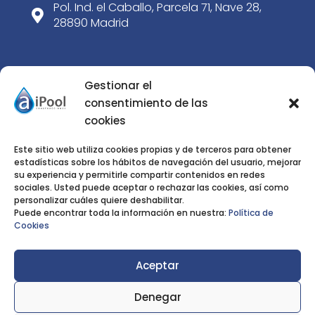
Pol. Ind. el Caballo, Parcela 71, Nave 28,

28890 Madrid
SERVICIOS
Gestionar el
consentimiento de las
Construcción de piscinas de obra
cookies
5
Paisajismo
5
Este sitio web utiliza cookies propias y de terceros para obtener
estadísticas sobre los hábitos de navegación del usuario, mejorar
Rehabilitación de piscinas
5
su experiencia y permitirle compartir contenidos en redes
sociales. Usted puede aceptar o rechazar las cookies, así como
Tienda
5
personalizar cuáles quiere deshabilitar.
Puede encontrar toda la información en nuestra:
Política de
Noticias
5
Cookies
Nosotros
5
Aceptar
Denegar
Privacidad
|
Aviso Legal
|
Cookies
AiPool Construcciones © 2023 | Diseñado por