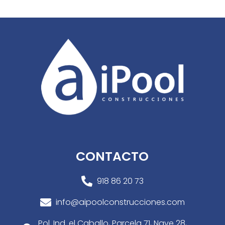
CONTACTO
918 86 20 73

info@aipoolconstrucciones.com

Pol. Ind. el Caballo, Parcela 71, Nave 28,