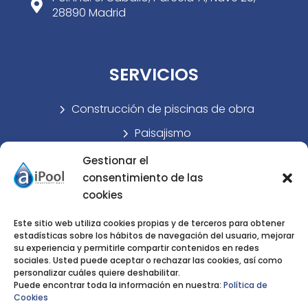

28890 Madrid
SERVICIOS
Construcción de piscinas de obra
5
Paisajismo
5
Rehabilitación de piscinas
5
Gestionar el
consentimiento de las
Tienda
5
cookies
Noticias
5
Este sitio web utiliza cookies propias y de terceros para obtener
Nosotros
5
estadísticas sobre los hábitos de navegación del usuario, mejorar
su experiencia y permitirle compartir contenidos en redes
sociales. Usted puede aceptar o rechazar las cookies, así como
personalizar cuáles quiere deshabilitar.
Privacidad
|
Aviso Legal
|
Cookies
Puede encontrar toda la información en nuestra:
Política de
AiPool Construcciones © 2023 | Diseñado por
Cookies