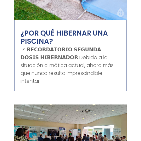
¿POR QUÉ HIBERNAR UNA
PISCINA?
📌 𝗥𝗘𝗖𝗢𝗥𝗗𝗔𝗧𝗢𝗥𝗜𝗢 𝗦𝗘𝗚𝗨𝗡𝗗𝗔
𝗗𝗢𝗦𝗜𝗦 𝗛𝗜𝗕𝗘𝗥𝗡𝗔𝗗𝗢𝗥 Debido a la
situación climática actual, ahora más
que nunca resulta imprescindible
intentar...