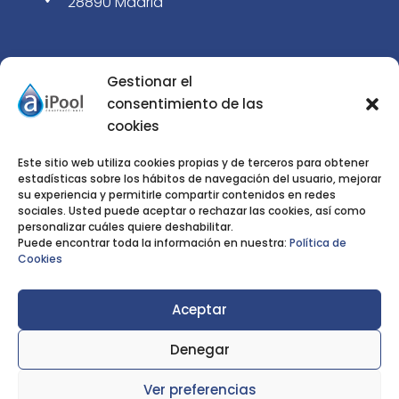
28890 Madrid
SERVICIOS
Gestionar el
consentimiento de las
Construcción de piscinas de obra
cookies
5
Paisajismo
5
Este sitio web utiliza cookies propias y de terceros para obtener
estadísticas sobre los hábitos de navegación del usuario, mejorar
Rehabilitación de piscinas
5
su experiencia y permitirle compartir contenidos en redes
sociales. Usted puede aceptar o rechazar las cookies, así como
Tienda
5
personalizar cuáles quiere deshabilitar.
Puede encontrar toda la información en nuestra:
Política de
Noticias
5
Cookies
Nosotros
5
Aceptar
Denegar
Privacidad
|
Aviso Legal
|
Cookies
AiPool Construcciones © 2023 | Diseñado por
Ver preferencias
Welow Marketing