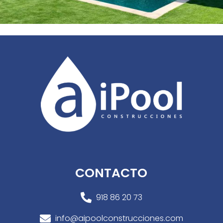
CONTACTO
918 86 20 73

info@aipoolconstrucciones.com
