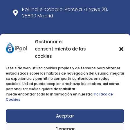
Pol. Ind. el Caballo, Parcela 71, Nave 28,

28890 Madrid
SERVICIOS
Gestionar el
consentimiento de las
Construcción de piscinas de obra
cookies
5
Paisajismo
5
Este sitio web utiliza cookies propias y de terceros para obtener
estadísticas sobre los hábitos de navegación del usuario, mejorar
Rehabilitación de piscinas
5
su experiencia y permitirle compartir contenidos en redes
sociales. Usted puede aceptar o rechazar las cookies, así como
Tienda
5
personalizar cuáles quiere deshabilitar.
Puede encontrar toda la información en nuestra:
Política de
Noticias
5
Cookies
Nosotros
5
Aceptar
Denegar
Privacidad
|
Aviso Legal
|
Cookies