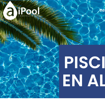
IN
PISC
EN A