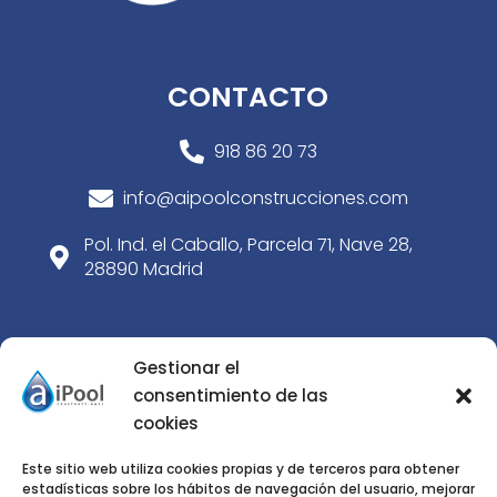
CONTACTO
918 86 20 73

info@aipoolconstrucciones.com

Pol. Ind. el Caballo, Parcela 71, Nave 28,

28890 Madrid
SERVICIOS
Gestionar el
consentimiento de las
Construcción de piscinas de obra
cookies
5
Paisajismo
5
Este sitio web utiliza cookies propias y de terceros para obtener
estadísticas sobre los hábitos de navegación del usuario, mejorar