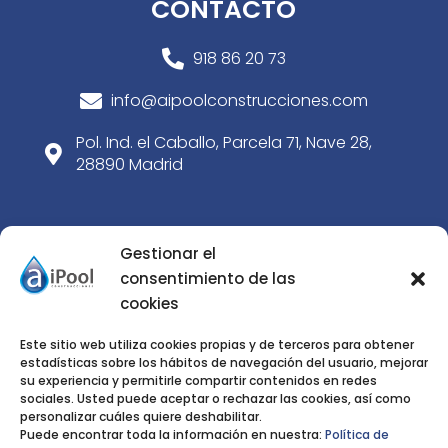
CONTACTO
918 86 20 73

info@aipoolconstrucciones.com

Pol. Ind. el Caballo, Parcela 71, Nave 28,

28890 Madrid
SERVICIOS
Gestionar el
consentimiento de las
Construcción de piscinas de obra
cookies
5
Paisajismo
5
Este sitio web utiliza cookies propias y de terceros para obtener
estadísticas sobre los hábitos de navegación del usuario, mejorar
Rehabilitación de piscinas
5
su experiencia y permitirle compartir contenidos en redes
sociales. Usted puede aceptar o rechazar las cookies, así como
Tienda
5
personalizar cuáles quiere deshabilitar.
Puede encontrar toda la información en nuestra:
Política de
Noticias
5