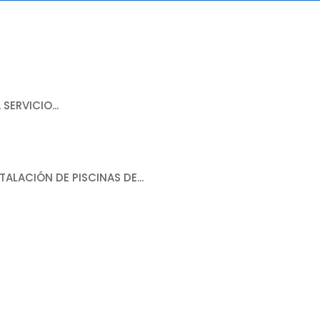
ICIO
CONSTRUCCIÓN
PAISAJISMO
REHABILITACI
ERVICIO...
ALACIÓN DE PISCINAS DE...