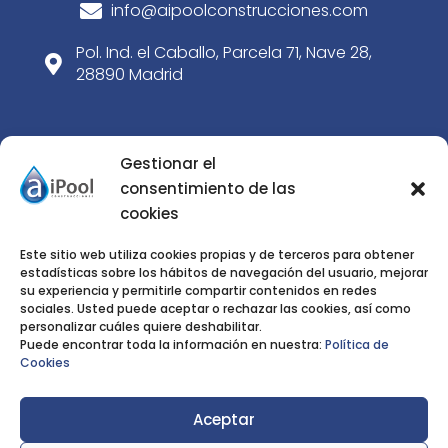
info@aipoolconstrucciones.com

Pol. Ind. el Caballo, Parcela 71, Nave 28,

28890 Madrid
SERVICIOS
Gestionar el
consentimiento de las
Construcción de piscinas de obra
cookies
5
Paisajismo
5
Este sitio web utiliza cookies propias y de terceros para obtener
estadísticas sobre los hábitos de navegación del usuario, mejorar
Rehabilitación de piscinas
5
su experiencia y permitirle compartir contenidos en redes
sociales. Usted puede aceptar o rechazar las cookies, así como
Tienda
5
personalizar cuáles quiere deshabilitar.
Puede encontrar toda la información en nuestra:
Política de
Noticias
5
Cookies
Nosotros
5
Aceptar