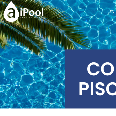
IN
CO
PIS